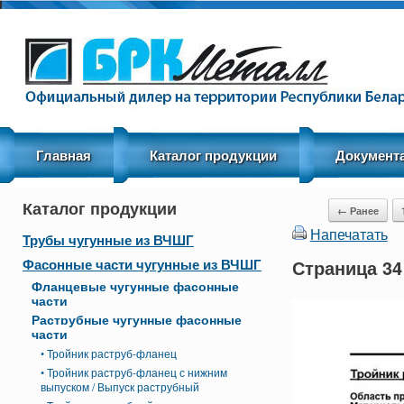
Menu
Skip to content
Главная
Каталог продукции
Документ
Каталог продукции
Post navigation
← Ранее
Напечатать
Трубы чугунные из ВЧШГ
Фасонные части чугунные из ВЧШГ
Страница 34
Фланцевые чугунные фасонные
части
Раструбные чугунные фасонные
части
• Тройник раструб-фланец
• Тройник раструб-фланец с нижним
выпуском / Выпуск раструбный