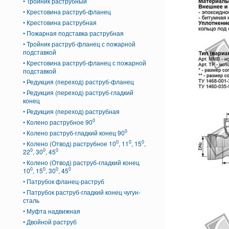
• Тройник раструбный
• Крестовина раструб-фланец
• Крестовина раструбная
• Пожарная подставка раструбная
• Тройник раструб-фланец с пожарной
подставкой
• Крестовина раструб-фланец с пожарной
подставкой
• Редукция (переход) раструб-фланец
• Редукция (переход) раструб-гладкий
конец
• Редукция (переход) раструбная
0
• Колено раструбное 90
0
• Колено раструб-гладкий конец 90
0
0
0
• Колено (Отвод) раструбное 10
, 11
, 15
,
0
0
0
22
, 30
, 45
• Колено (Отвод) раструб-гладкий конец
0
0
0
0
10
, 15
, 30
, 45
• Патрубок фланец-раструб
• Патрубок раструб-гладкий конец чугун-
сталь
• Муфта надвижная
• Двойной раструб