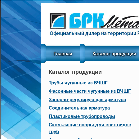
Menu
Skip to content
Главная
Каталог продукции
Каталог продукции
Трубы чугунные из ВЧШГ
Фасонные части чугунные из ВЧШГ
Запорно-регулирующая арматура
Соединительная арматура
Пластиковые трубопроводы
Скользящие опоры для всех видов
труб