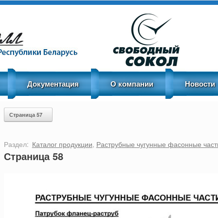
Документация
О компании
Новости
Post navigation
Страница 57
Раздел:
Каталог продукции
,
Раструбные чугунные фасонные част
Страница 58