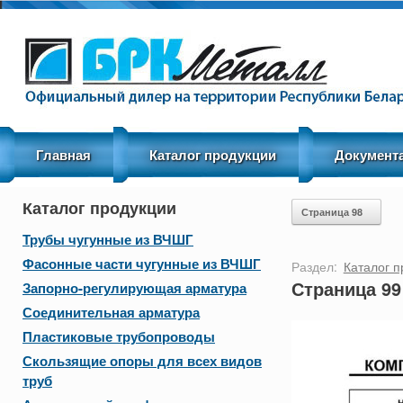
Menu
Skip to content
Главная
Каталог продукции
Документ
Каталог продукции
Post navigation
Страница 98
Трубы чугунные из ВЧШГ
Фасонные части чугунные из ВЧШГ
Раздел:
Каталог п
Страница 99
Запорно-регулирующая арматура
Соединительная арматура
Пластиковые трубопроводы
Скользящие опоры для всех видов
труб